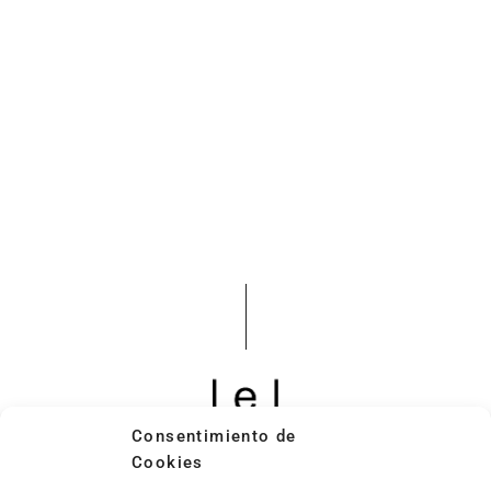
Consentimiento de
|eixidaarquitectura@gmail.com|
Cookies
Sílvia Costa