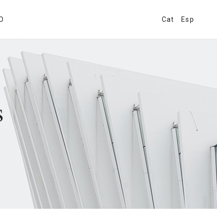
O
Cat
Esp
s